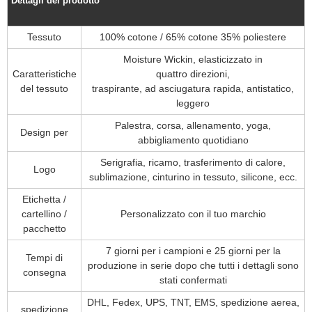
Dettagli del prodotto
Tessuto
100% cotone / 65% cotone 35% poliestere
Moisture Wickin, elasticizzato in
quattro direzioni,
Caratteristiche
del tessuto
traspirante, ad asciugatura rapida, antistatico,
leggero
Palestra, corsa, allenamento, yoga,
Design per
abbigliamento quotidiano
Serigrafia, ricamo, trasferimento di calore,
Logo
sublimazione, cinturino in tessuto, silicone, ecc.
Etichetta /
cartellino /
Personalizzato con il tuo marchio
pacchetto
7 giorni per i campioni e 25 giorni per la
Tempi di
produzione in serie dopo che tutti i dettagli sono
consegna
stati confermati
DHL, Fedex, UPS, TNT, EMS, spedizione aerea,
spedizione