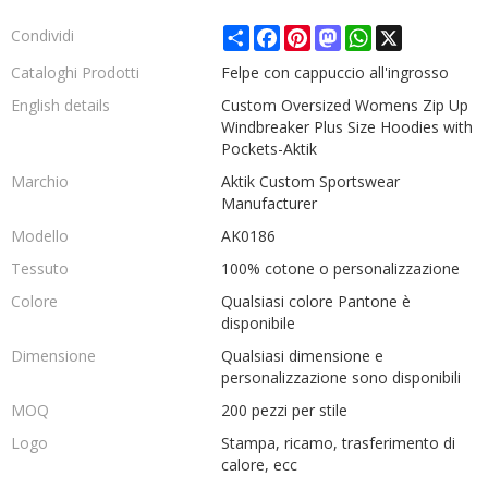
Share
Facebook
Pinterest
Mastodon
WhatsApp
X
Condividi
Cataloghi Prodotti
Felpe con cappuccio all'ingrosso
English details
Custom Oversized Womens Zip Up
Windbreaker Plus Size Hoodies with
Pockets-Aktik
Marchio
Aktik Custom Sportswear
Manufacturer
Modello
AK0186
Tessuto
100% cotone o personalizzazione
Colore
Qualsiasi colore Pantone è
disponibile
Dimensione
Qualsiasi dimensione e
personalizzazione sono disponibili
MOQ
200 pezzi per stile
Logo
Stampa, ricamo, trasferimento di
calore, ecc