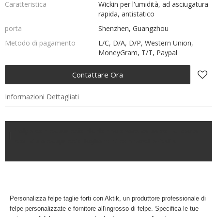
Caratteristica
Wickin per l'umidità, ad asciugatura
rapida, antistatico
porta
Shenzhen, Guangzhou
Metodo di pagamento
L/C, D/A, D/P, Western Union,
MoneyGram, T/T, Paypal
Contattare Ora
Informazioni Dettagliati
Felpe con cappuccio da donna oversize personalizzate
con zip e cappuccio taglie forti con tasche-Aktik
Personalizza
felpe taglie forti con Aktik, un
produttore professionale di
felpe personalizzate e fornitore all'ingrosso di felpe. Specifica le tue