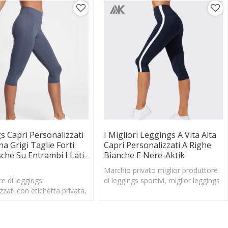
s Capri Personalizzati
I Migliori Leggings A Vita Alta
a Grigi Taglie Forti
Capri Personalizzati A Righe
che Su Entrambi I Lati-
Bianche E Nere-Aktik
Marchio privato miglior produttore
e di leggings
di leggings sportivi, miglior leggings
zzati con etichetta privata,
capri a vita alta a righe bianche e
capri a vita media plus size
nere
izzati da donna econ