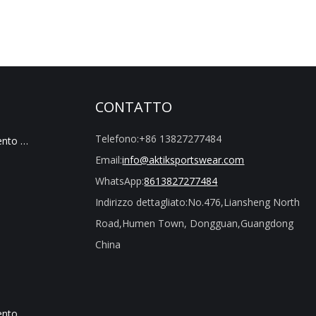
CONTATTO
Telefono:
+86 13827277484
Commercio All'ingrosso Di Abbigliamento Sportivo
Email:
info@aktiksportswear.com
WhatsApp:
8613827277484
Indirizzo dettagliato:
No.476,Liansheng North
Road,Humen Town, Dongguan,Guangdong
China
Commercio All'ingrosso Di Abbigliamento Senza Cuciture