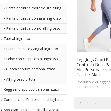
Pantaloncini da motociclista all'ingrosso
Pantaloncini da donna all'ingrosso
Pantaloncini da uomo all'ingrosso
Tute all'ingrosso
Pantaloni da jogging all'ingrosso
Felpe con cappuccio all'ingrosso
Leggings Capri Pl
Controllo Della Pa
Giacca sportiva personalizzata
Alta Personalizzat
Tasche-Aktik
All'ingrosso di tute
Produttore di leggings
alta con marchio priv
Reggiseno sportivo personalizzato
della pancia a vita alt
taglia con tasche
Commercio all'ingrosso di abbigliamento senza cuciture
1
Abbigliamento da ballo all'ingrosso