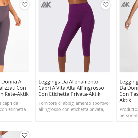
a Donna A
Leggings Da Allenamento
Legging
lizzati Con
Capri A Vita Alta All'ingrosso
Da Donn
In Rete-Aktik
Con Etichetta Privata-Aktik
Con Tas
Aktik
s capri da
Fornitore di abbigliamento sportivo
con etichetta
all'ingrosso con etichetta privata,
Produttor
 in nylon a vita
leggings personalizzati per collant a
personali
vita alta con con
leggings 
personal