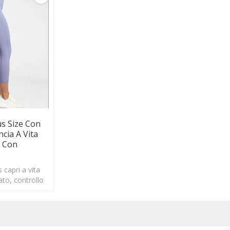
us Size Con
ncia A Vita
i Con
 capri a vita
ato, controllo
a più leggings