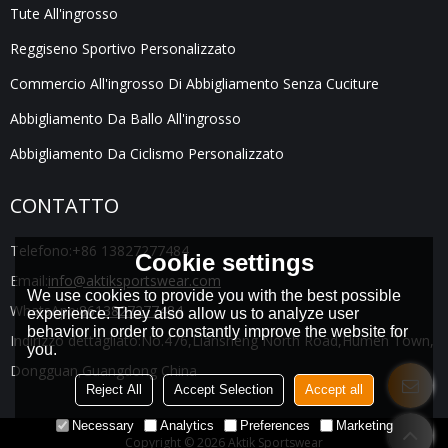
Tute All'ingrosso
Reggiseno Sportivo Personalizzato
Commercio All'ingrosso Di Abbigliamento Senza Cuciture
Abbigliamento Da Ballo All'ingrosso
Abbigliamento Da Ciclismo Personalizzato
CONTATTO
Telefono:
+86 13827277484
Cookie settings
Email:
info@aktiksportswear.com
We use cookies to provide you with the best possible
WhatsApp:
8613827277484
experience. They also allow us to analyze user
behavior in order to constantly improve the website for
Indirizzo dettagliato:
No.476,Liansheng North Road,Humen Town,
you.
Dongguan,Guangdong China
Reject All
Accept Selection
Accept all
Necessary
Analytics
Preferences
Marketing
Copyright © 2026
Aktik Sportswear