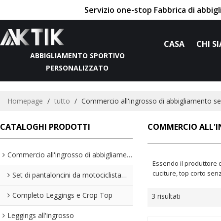
Servizio one-stop Fabbrica di abbig
CASA
CHI S
ABBIGLIAMENTO SPORTIVO
PERSONALIZZATO
Homepage
/
tutto
/
Commercio all'ingrosso di abbigliamento se
CATALOGHI PRODOTTI
COMMERCIO ALL'I
Commercio all'ingrosso di abbigliamento sportivo
Essendo il produttore d
cuciture, top corto sen
Set di pantaloncini da motociclista all'ingrosso
Completo Leggings e Crop Top
3 risultati
Leggings all'ingrosso