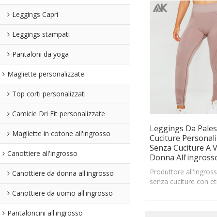
Leggings Capri
Leggings stampati
Pantaloni da yoga
Magliette personalizzate
Top corti personalizzati
Camicie Dri Fit personalizzate
Leggings Da Pales
Magliette in cotone all'ingrosso
Cuciture Personali
Senza Cuciture A V
Canottiere all'ingrosso
Donna All'ingross
Produttore all'ingross
Canottiere da donna all'ingrosso
senza cuciture con et
privata, leggings da 
Canottiere da uomo all'ingrosso
cuciture per donna c
Pantaloncini all'ingrosso