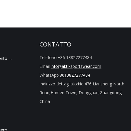
CONTATTO
Telefono:
+86 13827277484
Commercio All'ingrosso Di Abbigliamento Sportivo
Email:
info@aktiksportswear.com
WhatsApp:
8613827277484
Indirizzo dettagliato:
No.476,Liansheng North
Road,Humen Town, Dongguan,Guangdong
China
Commercio All'ingrosso Di Abbigliamento Senza Cuciture