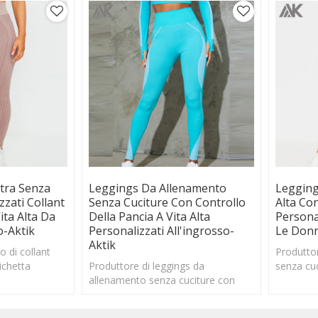
tra Senza
Leggings Da Allenamento
Legging
zzati Collant
Senza Cuciture Con Controllo
Alta Co
ita Alta Da
Della Pancia A Vita Alta
Personal
o-Aktik
Personalizzati All'ingrosso-
Le Donn
Aktik
o di collant
Produttor
ichetta
Produttore di leggings da
senza cuc
palestra senza
allenamento senza cuciture con
privata, 
on cont
etichetta privata, pantaloni da yoga
vita alta 
senza cuciture personalizzati a v