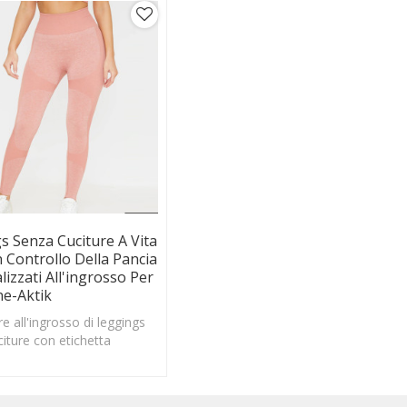
s Senza Cuciture A Vita
n Controllo Della Pancia
izzati All'ingrosso Per
e-Aktik
e all'ingrosso di leggings
iture con etichetta
leggings senza cuciture a
per il controllo