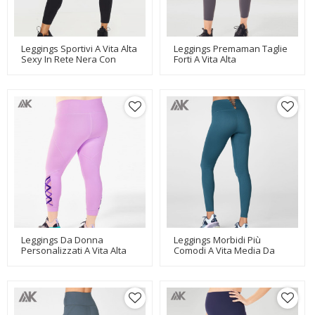
Leggings Sportivi A Vita Alta
Leggings Premaman Taglie
Sexy In Rete Nera Con
Forti A Vita Alta
Vestibilità Asciutta
Personalizzati Con Tasche-
Personalizzata Per Le
Aktik
Donne-Aktik
Leggings Da Donna
Leggings Morbidi Più
Personalizzati A Vita Alta
Comodi A Vita Media Da
Con Taglie Forti E Pannelli
Donna All'ingrosso Con
In Rete-Aktik
Etichetta Privata-Aktik