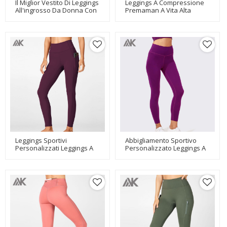
Il Miglior Vestito Di Leggings
Leggings A Compressione
All'ingrosso Da Donna Con
Premaman A Vita Alta
Etichetta Privata Con
Personalizzati Con Tasche-
Strisce Colorate-Aktik
Aktik
Leggings Sportivi
Abbigliamento Sportivo
Personalizzati Leggings A
Personalizzato Leggings A
Vita Alta Da Donna Con
Compressione A Vita Alta
Tasche-Aktik
Da Donna-Aktik