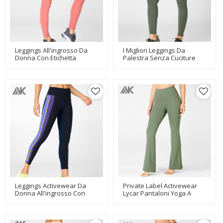
Leggings All'ingrosso Da
I Migliori Leggings Da
Donna Con Etichetta
Palestra Senza Cuciture
Privata Senza Cucitura
Frontali All'ingrosso Con
Frontale Con Tasche
Tasche E Cerniera Sulla
Posteriori-Aktik
Caviglia-Aktik
Leggings Activewear Da
Private Label Activewear
Donna All'ingrosso Con
Lycar Pantaloni Yoga A
Etichetta Privata Con
Gamba Larga
Strisce Colorate-Aktik
Personalizzati A Vita Alta-
Aktik