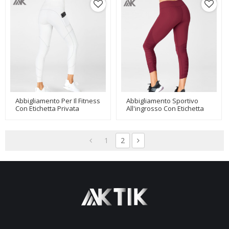
Abbigliamento Per Il Fitness
Abbigliamento Sportivo
Con Etichetta Privata
All'ingrosso Con Etichetta
Leggings All'ingrosso Da
Privata Leggings Fitness
Donna Con Tasche Laterali-
Personalizzati Per Donna-
Aktik
Aktik
1
2