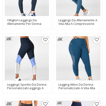
I Migliori Leggings Da
Leggings Da Allenamento A
Allenamento Per Donna
Vita Alta A Compressione
All'ingrosso Con Etichetta
Anticellulite Personalizzati
Privata Con Tasche A Rete-
Per Le Donne-Aktik
Aktik
Leggings Sportivi Da Donna
Legging Attivo Da Donna
Personalizzati Leggings A
Personalizzato A Vita Alta
Vita Alta Con Controllo
Con Taglie Forti E Tasche In
Della Pancia-Aktik
Rete-Aktik