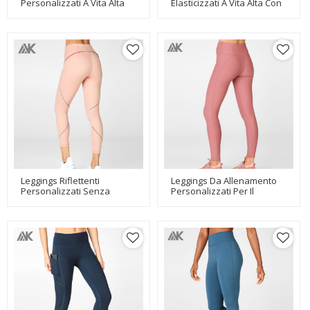
Personalizzati A Vita Alta
Elasticizzati A Vita Alta Con
Senza Cucitura Frontale
Controllo Della Pancia
Con Tasca Per Telefono-
Taglie Forti Con Tasche-
Aktik
Aktik
Leggings Riflettenti
Leggings Da Allenamento
Personalizzati Senza
Personalizzati Per Il
Cucitura Frontale I Migliori
Controllo Della Pancia A
Leggings Da Corsa Per Le
Vita Alta In Lycra
Donne-Aktik
Personalizzati-Aktik