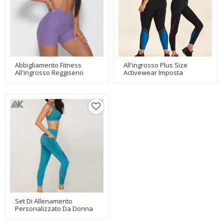
Abbigliamento Fitness
All'ingrosso Plus Size
All'ingrosso Reggiseno
Activewear Imposta
Sportivo Personalizzato E
Abbigliamento Da Palestra
Pantaloncini Da Yoga Set-
Personalizzato Asciutto Per
Aktik
Donna-Aktik
Set Di Allenamento
Personalizzato Da Donna
Abbigliamento Da
Allenamento All'ingrosso