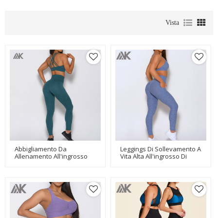
Vista
Abbigliamento Da
Leggings Di Sollevamento A
Allenamento All'ingrosso
Vita Alta All'ingrosso Di
Con Etichetta Privata
Abbigliamento Sportivo Da
Abbinato A Reggiseno
Donna Personalizzato Con
Sportivo E Leggings-Aktik
Pocket-Aktik