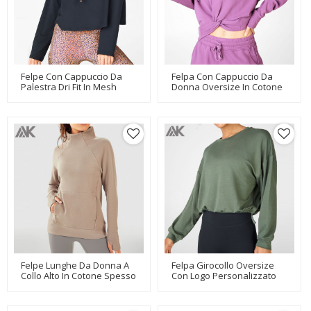
Felpe Con Cappuccio Da
Felpa Con Cappuccio Da
Palestra Dri Fit In Mesh
Donna Oversize In Cotone
Oversize Personalizzate
Oversize Taglie Forti
Con Etichetta Privata Per
All'ingrosso-Aktik
Donna-Aktik
Felpe Lunghe Da Donna A
Felpa Girocollo Oversize
Collo Alto In Cotone Spesso
Con Logo Personalizzato
Con Design Personalizzato
Per Donna-Aktik
Con Tasca-Aktik